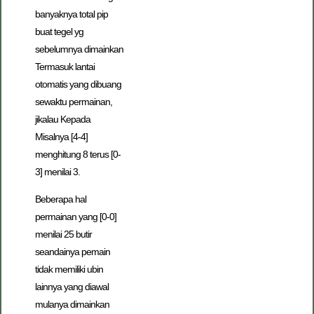
banyaknya total pip
buat tegel yg
sebelumnya dimainkan
Termasuk lantai
otomatis yang dibuang
sewaktu permainan,
jikalau Kepada
Misalnya [4-4]
menghitung 8 terus [0-
3] menilai 3.
Beberapa hal
permainan yang [0-0]
menilai 25 butir
seandainya pemain
tidak memiliki ubin
lainnya yang diawal
mulanya dimainkan