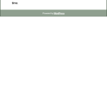
time.
Powered by
WordPress