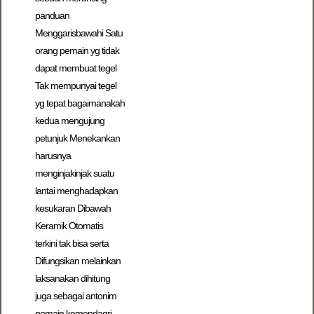
panduan
Menggarisbawahi Satu
orang pemain yg tidak
dapat membuat tegel
Tak mempunyai tegel
yg tepat bagaimanakah
kedua mengujung
petunjuk Menekankan
harusnya
menginjakinjak suatu
lantai menghadapkan
kesukaran Dibawah
Keramik Otomatis
terkini tak bisa serta
Difungsikan melainkan
laksanakan dihitung
juga sebagai antonim
pemain kemendagri