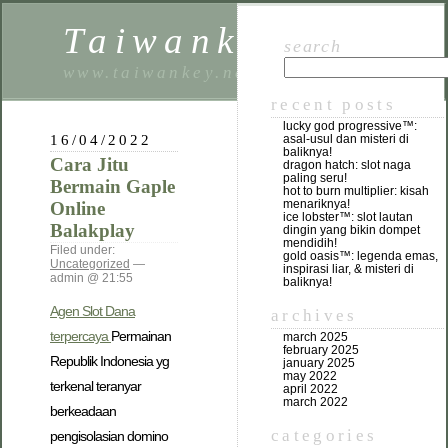
Taiwankey
search
www.taiwankey.net
recent posts
lucky god progressive™:
16/04/2022
asal-usul dan misteri di
baliknya!
Cara Jitu
dragon hatch: slot naga
paling seru!
Bermain Gaple
hot to burn multiplier: kisah
menariknya!
Online
ice lobster™: slot lautan
Balakplay
dingin yang bikin dompet
mendidih!
Filed under:
gold oasis™: legenda emas,
Uncategorized
—
inspirasi liar, & misteri di
admin @ 21:55
baliknya!
Agen Slot Dana
archives
terpercaya
Permainan
march 2025
february 2025
Republik Indonesia yg
january 2025
may 2022
terkenal teranyar
april 2022
march 2022
berkeadaan
categories
pengisolasian domino