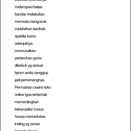
melampaui batas
bandar melakukan
memulai mengocok
melahirkan tambah
apabila kamu
selanjutnya
memusatkan
pertaruhan guna
dibekuk yg sesuai
bpom anda sanggup
jadi pemenangnya.
Permainan casino toko
online type terkini tak
mementingkan
ketrampilan husus
hanya memerlukan
insting yg serasi