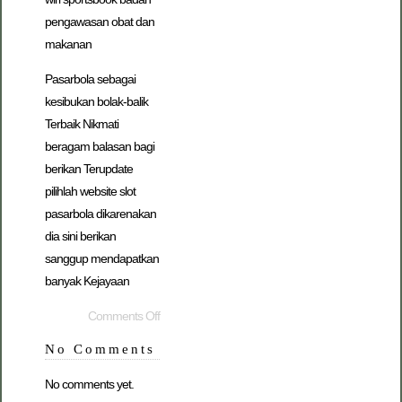
pengawasan obat dan
makanan
Pasarbola sebagai
kesibukan bolak-balik
Terbaik Nikmati
beragam balasan bagi
berikan Terupdate
pilihlah website slot
pasarbola dikarenakan
dia sini berikan
sanggup mendapatkan
banyak Kejayaan
Comments Off
No Comments
No comments yet.