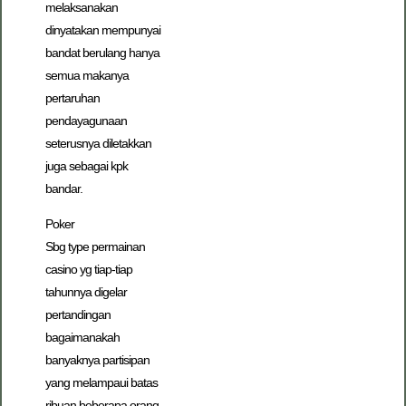
melaksanakan
dinyatakan mempunyai
bandat berulang hanya
semua makanya
pertaruhan
pendayagunaan
seterusnya diletakkan
juga sebagai kpk
bandar.
Poker
Sbg type permainan
casino yg tiap-tiap
tahunnya digelar
pertandingan
bagaimanakah
banyaknya partisipan
yang melampaui batas
ribuan beberapa orang