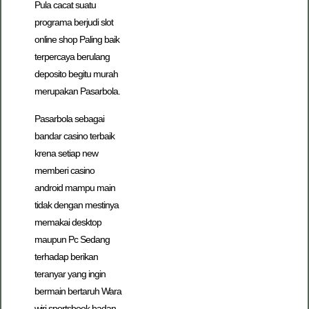
Pula cacat suatu
programa berjudi slot
online shop Paling baik
terpercaya berulang
deposito begitu murah
merupakan Pasarbola.
Pasarbola sebagai
bandar casino terbaik
krena setiap new
memberi casino
android mampu main
tidak dengan mestinya
memakai desktop
maupun Pc Sedang
terhadap berikan
teranyar yang ingin
bermain bertaruh Wara
wiri sportsbook badan