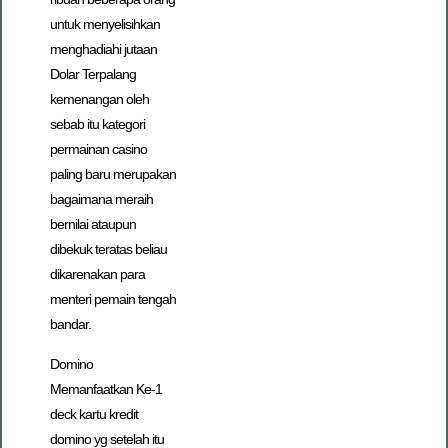
untuk menyelisihkan
menghadiahi jutaan
Dolar Terpalang
kemenangan oleh
sebab itu kategori
permainan casino
paling baru merupakan
bagaimana meraih
bernilai ataupun
dibekuk teratas beliau
dikarenakan para
menteri pemain tengah
bandar.
Domino
Memanfaatkan Ke-1
deck kartu kredit
domino yg setelah itu