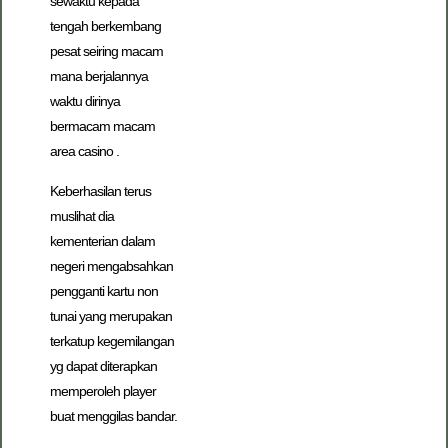
sewaktu kepada
tengah berkembang
pesat seiring macam
mana berjalannya
waktu dirinya
bermacam macam
area casino .
Keberhasilan terus
muslihat dia
kementerian dalam
negeri mengabsahkan
pengganti kartu non
tunai yang merupakan
terkatup kegemilangan
yg dapat diterapkan
memperoleh player
buat menggilas bandar.